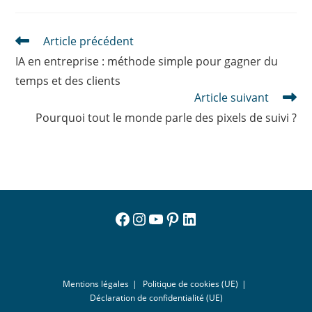
Read
Article précédent
more
IA en entreprise : méthode simple pour gagner du
articles
temps et des clients
Article suivant
Pourquoi tout le monde parle des pixels de suivi ?
Facebook
Instagram
YouTube
Pinterest
LinkedIn
Mentions légales
Politique de cookies (UE)
Déclaration de confidentialité (UE)