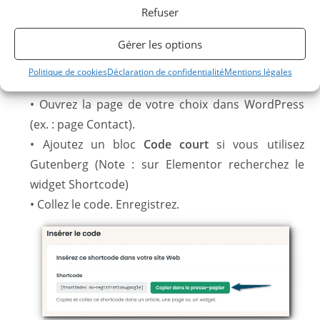
Refuser
Intégrer les avis sur votre site
Gérer les options
• Copiez le code fourni (il suffit de cliquer sur un
Politique de cookies
Déclaration de confidentialité
Mentions légales
bouton prévu à cet effet).
• Ouvrez la page de votre choix dans WordPress
(ex. : page Contact).
• Ajoutez un bloc
Code court
si vous utilisez
Gutenberg (Note : sur Elementor recherchez le
widget Shortcode)
• Collez le code. Enregistrez.