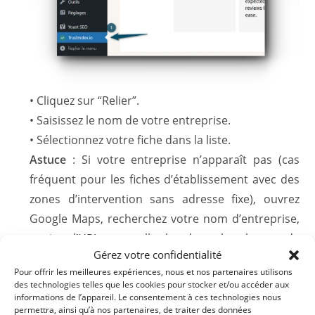
• Cliquez sur “Relier”.
• Saisissez le nom de votre entreprise.
• Sélectionnez votre fiche dans la liste.
Astuce
: Si votre entreprise n’apparaît pas (cas
fréquent pour les fiches d’établissement avec des
zones d’intervention sans adresse fixe), ouvrez
Google Maps, recherchez votre nom d’entreprise,
copiez l’URL, et collez-la dans le champ de
Gérez votre confidentialité
recherche sur Trustindex.
Pour offrir les meilleures expériences, nous et nos partenaires utilisons
des technologies telles que les cookies pour stocker et/ou accéder aux
Choisir la mise en page et le style de vos avis
informations de l’appareil. Le consentement à ces technologies nous
Une fois connectée à votre fiche d’établissement
permettra, ainsi qu’à nos partenaires, de traiter des données