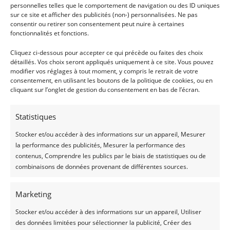
personnelles telles que le comportement de navigation ou des ID uniques
Google, Trustindex vous propose plusieurs
sur ce site et afficher des publicités (non-) personnalisées. Ne pas
consentir ou retirer son consentement peut nuire à certaines
modèles (grille, liste, carrousel, etc.).
fonctionnalités et fonctions.
• Choisissez celui qui vous plaît le plus (vous
Cliquez ci-dessous pour accepter ce qui précède ou faites des choix
pourrez toujours changer plus tard).
détaillés. Vos choix seront appliqués uniquement à ce site. Vous pouvez
• Sélectionnez ensuite le style visuel qui vous
modifier vos réglages à tout moment, y compris le retrait de votre
consentement, en utilisant les boutons de la politique de cookies, ou en
convient (couleurs, formes, ombres, animation…)
cliquant sur l’onglet de gestion du consentement en bas de l’écran.
Statistiques
Stocker et/ou accéder à des informations sur un appareil, Mesurer
la performance des publicités, Mesurer la performance des
contenus, Comprendre les publics par le biais de statistiques ou de
combinaisons de données provenant de différentes sources.
Marketing
Configurer le widget selon vos préférences
Stocker et/ou accéder à des informations sur un appareil, Utiliser
Voici ce que vous pouvez personnaliser :
des données limitées pour sélectionner la publicité, Créer des