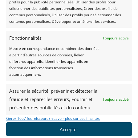
profils pour la publicité personnalisée, Utiliser des profils pour
• Afficher tous les avis ou uniquement ceux avec 4
sélectionner des publicités personnalisées, Créer des profils de
ou 5 étoiles.
contenus personnalisés, Utiliser des profils pour sélectionner des
• Masquer les avis sans commentaire.
contenus personnalisés, Développer et améliorer les services.
• Choisir la langue, le format de date, l’alignement,
Fonctionnalités
Toujours activé
etc.
• Activer un bouton “Lire la suite” pour les avis
Mettre en correspondance et combiner des données
à partir d’autres sources de données, Relier
longs…
différents appareils, Identifier les appareils en
Quand tout est prêt, cliquez sur “
Enregistrer et
fonction des informations transmises
obtenir le code
”.
automatiquement.
Assurer la sécurité, prévenir et détecter la
fraude et réparer les erreurs, Fournir et
Toujours activé
présenter des publicités et du contenu.
Gérer 1057 fournisseurs
En savoir plus sur ces finalités
Accepter