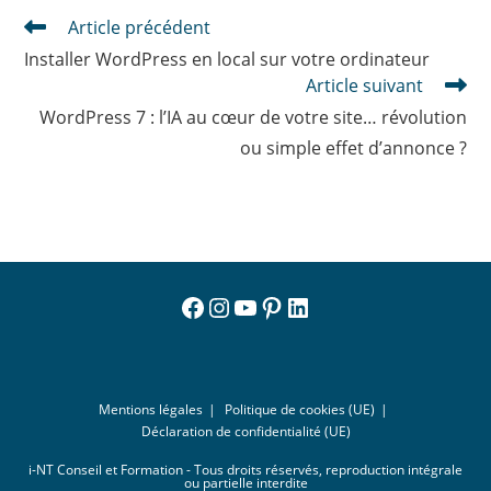
Read
Article précédent
more
Installer WordPress en local sur votre ordinateur
articles
Article suivant
WordPress 7 : l’IA au cœur de votre site… révolution
ou simple effet d’annonce ?
Facebook
Instagram
YouTube
Pinterest
LinkedIn
Mentions légales
Politique de cookies (UE)
Déclaration de confidentialité (UE)
i-NT Conseil et Formation - Tous droits réservés, reproduction intégrale
ou partielle interdite